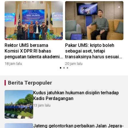
Rektor UMS bersama
Pakar UMS: kripto boleh
Komisi X DPR RI bahas
sebagai aset, tetapi
penguatan talenta akademik
transaksinya harus sesuai
y
dan hilirisasi riset di IBISA
prinsip syariah
18 jam lalu
20 jam lalu
Purworejo
Berita Terpopuler
Kudus jatuhkan hukuman disiplin terhadap
Kadis Perdagangan
13 jam lalu
Jateng gelontorkan perbaikan Jalan Jepara-