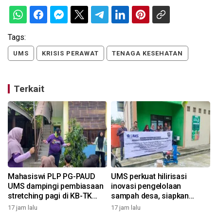
Tags:
UMS
KRISIS PERAWAT
TENAGA KESEHATAN
Terkait
Mahasiswi PLP PG-PAUD
UMS perkuat hilirisasi
n
UMS dampingi pembiasaan
inovasi pengelolaan
stretching pagi di KB-TK
sampah desa, siapkan
Alam Surya Mentari
model ekonomi sirkular
17 jam lalu
17 jam lalu
2
berkelanjutan