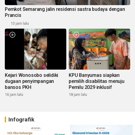
Pemkot Semarang jalin residensi sastra budaya dengan
Prancis
13 jam lalu
Kejari Wonosobo selidiki
KPU Banyumas siapkan
dugaan penyimpangan
pemilih disabilitas menuju
bansos PKH
Pemilu 2029 inklusif
16 jam lalu
18 jam lalu
Infografik