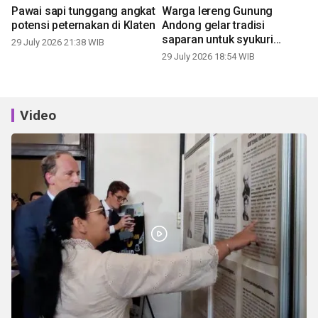
Pawai sapi tunggang angkat
Warga lereng Gunung
potensi peternakan di Klaten
Andong gelar tradisi
saparan untuk syukuri
29 July 2026 21:38 WIB
panen
29 July 2026 18:54 WIB
Video