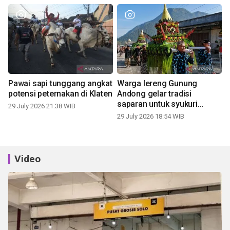
Pawai sapi tunggang angkat
Warga lereng Gunung
potensi peternakan di Klaten
Andong gelar tradisi
saparan untuk syukuri
29 July 2026 21:38 WIB
panen
29 July 2026 18:54 WIB
Video