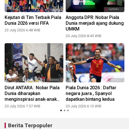
Kejutan di Tim Terbaik Piala
Anggota DPR: Nobar Piala
Dunia 2026 versi FIFA
Dunia menjadi ajang dukung
UMKM
23 July 2026 6:48 WIB
20 July 2026 8:45 WIB
2
Dirut ANTARA : Nobar Piala
Piala Dunia 2026 : Daftar
Dunia diharapkan
negara juara , Spanyol
menginspirasi anak-anak
dapatkan bintang kedua
2
perbatasan
20 July 2026 7:57 WIB
20 July 2026 6:13 WIB
Berita Terpopuler