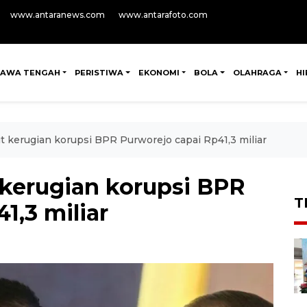
www.antaranews.com
www.antarafoto.com
JAWA TENGAH
PERISTIWA
EKONOMI
BOLA
OLAHRAGA
H
t kerugian korupsi BPR Purworejo capai Rp41,3 miliar
 kerugian korupsi BPR
T
1,3 miliar