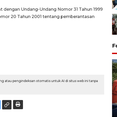
erat dengan Undang-Undang Nomor 31 Tahun 1999
mor 20 Tahun 2001 tentang pemberantasan
F
g atau pengindeksan otomatis untuk AI di situs web ini tanpa
Kemarau memuncak, air
Waduk Delingan Karanganyar
menyusut
27 July 2026 20:07 WIB