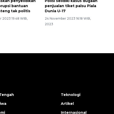
gaskan penyelidikan
Polisi selidiki kasus dugaan
rupsi bantuan
penjualan tiket palsu Piala
ateng tak politis
Dunia U-17
 2023 19:48 WIB,
24 November 2023 16:18 WIB,
2023
Tengah
Teknologi
tiwa
Artikel
omi
Internasional