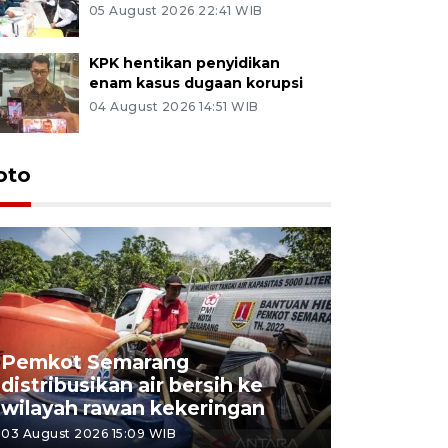
05 August 2026 22:41 WIB
KPK hentikan penyidikan
enam kasus dugaan korupsi
04 August 2026 14:51 WIB
oto
Pemkot Semarang
Presiden 
distribusikan air bersih ke
cagar bu
wilayah rawan kekeringan
Semaran
03 August 2026 15:09 WIB
30 July 2026 1