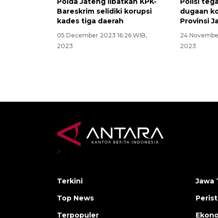
Polda Jateng libatkan KPK-
Polisi te
Bareskrim selidiki korupsi
dugaan ko
kades tiga daerah
Provinsi J
05 December 2023 16:26 WIB,
24 November
2023
2023
>
Terkini
Jawa 
Top News
Peris
Terpopuler
Ekon