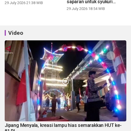
saparan untuk syukuri
29 July 2026 21:38 WIB
panen
29 July 2026 18:54 WIB
Video
Jipang Menyala, kreasi lampu hias semarakkan HUT ke-