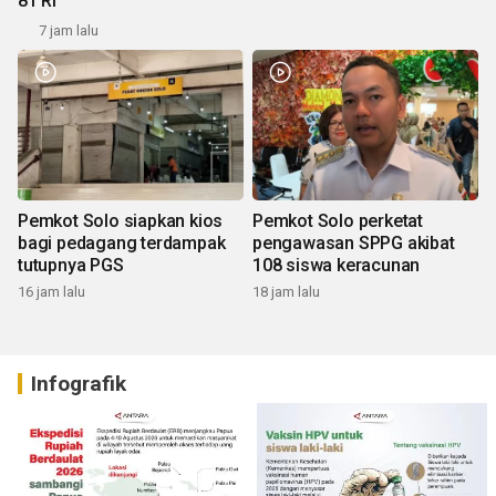
81 RI
7 jam lalu
Pemkot Solo siapkan kios
Pemkot Solo perketat
bagi pedagang terdampak
pengawasan SPPG akibat
tutupnya PGS
108 siswa keracunan
16 jam lalu
18 jam lalu
Infografik