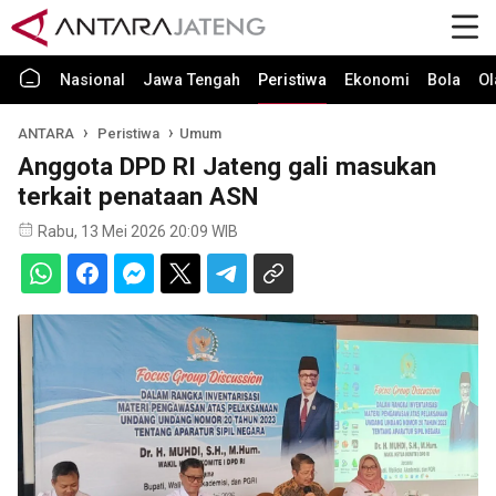
Nasional
Jawa Tengah
Peristiwa
Ekonomi
Bola
Ol
ANTARA
Peristiwa
Umum
Anggota DPD RI Jateng gali masukan
terkait penataan ASN
Rabu, 13 Mei 2026 20:09 WIB