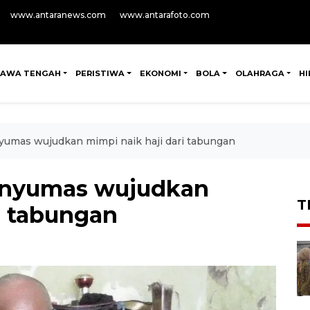
www.antaranews.com
www.antarafoto.com
JAWA TENGAH
PERISTIWA
EKONOMI
BOLA
OLAHRAGA
H
nyumas wujudkan mimpi naik haji dari tabungan
Banyumas wujudkan
T
i tabungan