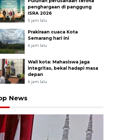
Puluhan perusahaan terima
penghargaan di panggung
ISRA 2026
5 jam lalu
Prakiraan cuaca Kota
Semarang hari ini
6 jam lalu
Wali kota: Mahasiswa jaga
integritas, bekal hadapi masa
depan
6 jam lalu
op News