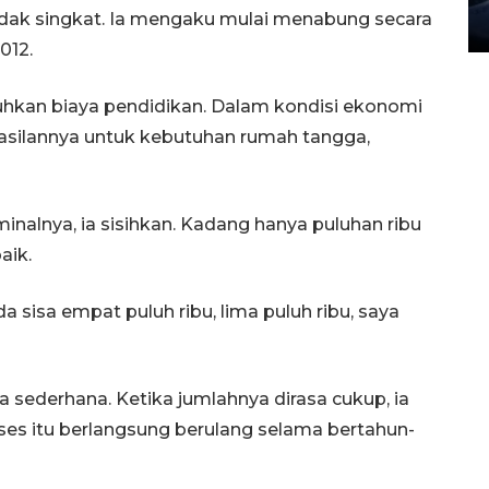
 tidak singkat. Ia mengaku mulai menabung secara
27 July 2026 20:07 WIB
012.
uhkan biaya pendidikan. Dalam kondisi ekonomi
asilannya untuk kebutuhan rumah tangga,
minalnya, ia sisihkan. Kadang hanya puluhan ribu
aik.
a sisa empat puluh ribu, lima puluh ribu, saya
 sederhana. Ketika jumlahnya dirasa cukup, ia
es itu berlangsung berulang selama bertahun-