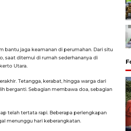
lam bantu jaga keamanan di perumahan. Dari situ
to, saat ditemui di rumah sederhananya di
F
erto Utara.
rakhir. Tetangga, kerabat, hingga warga dari
ilih berganti. Sebagian membawa doa, sebagian
ap telah tertata rapi. Beberapa perlengkapan
Kemarau memuncak, air
ggal menunggu hari keberangkatan.
Waduk Delingan Karanganyar
menyusut