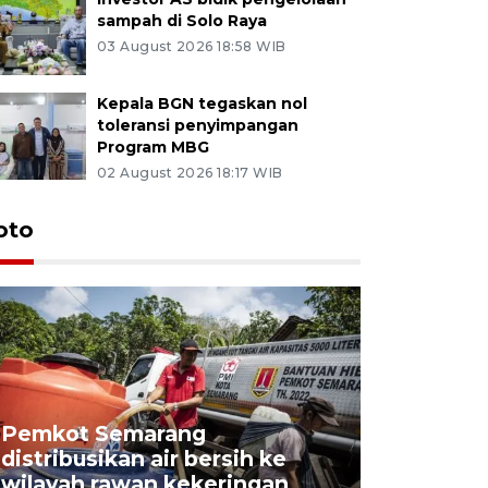
sampah di Solo Raya
03 August 2026 18:58 WIB
Kepala BGN tegaskan nol
toleransi penyimpangan
Program MBG
02 August 2026 18:17 WIB
oto
Pemkot Semarang
Presiden 
distribusikan air bersih ke
cagar bu
wilayah rawan kekeringan
Semaran