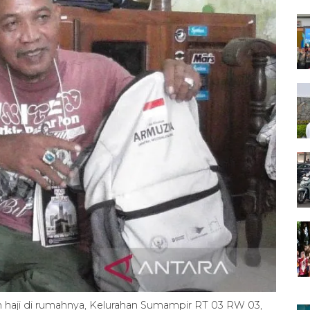
 haji di rumahnya, Kelurahan Sumampir RT 03 RW 03,