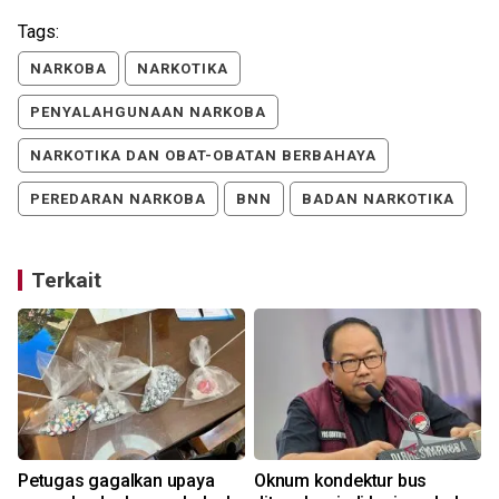
Tags:
NARKOBA
NARKOTIKA
PENYALAHGUNAAN NARKOBA
NARKOTIKA DAN OBAT-OBATAN BERBAHAYA
PEREDARAN NARKOBA
BNN
BADAN NARKOTIKA
Terkait
m
Petugas gagalkan upaya
Oknum kondektur bus