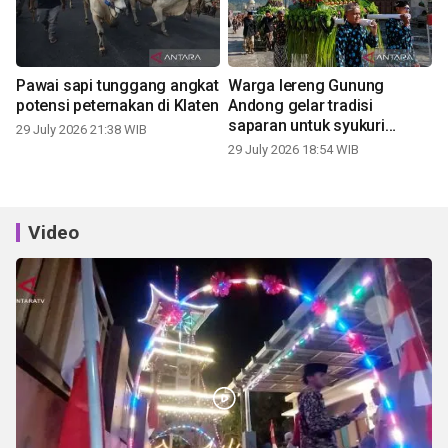
Pawai sapi tunggang angkat
Warga lereng Gunung
potensi peternakan di Klaten
Andong gelar tradisi
saparan untuk syukuri
29 July 2026 21:38 WIB
panen
29 July 2026 18:54 WIB
Video