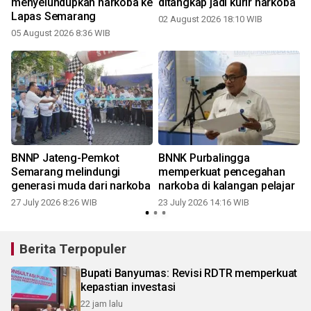
menyelundupkan narkoba ke
ditangkap jadi kurir narkoba
Lapas Semarang
02 August 2026 18:10 WIB
05 August 2026 8:36 WIB
2
BNNP Jateng-Pemkot
BNNK Purbalingga
Semarang melindungi
memperkuat pencegahan
generasi muda dari narkoba
narkoba di kalangan pelajar
27 July 2026 8:26 WIB
23 July 2026 14:16 WIB
2
Berita Terpopuler
Bupati Banyumas: Revisi RDTR memperkuat
kepastian investasi
22 jam lalu