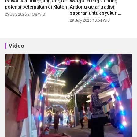
Pawai sapi tunggang angkat
Warga lereng Gunung
potensi peternakan di Klaten
Andong gelar tradisi
saparan untuk syukuri
29 July 2026 21:38 WIB
panen
29 July 2026 18:54 WIB
Video