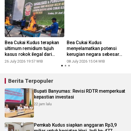
Bea Cukai Kudus terapkan
Bea Cukai Kudus
k
ultimum remidium tujuh
menyelamatkan potensi
a
kasus rokok ilegal dari
kerugian negara sebesar
puluhan kasus
Rp13,29 miliar
26 July 2026 19:57 WIB
08 July 2026 15:04 WIB
Berita Terpopuler
Bupati Banyumas: Revisi RDTR memperkuat
kepastian investasi
22 jam lalu
Pemkab Kudus siapkan anggaran Rp3,9
miliar untuk kegiatan Hari Jadi ke-477