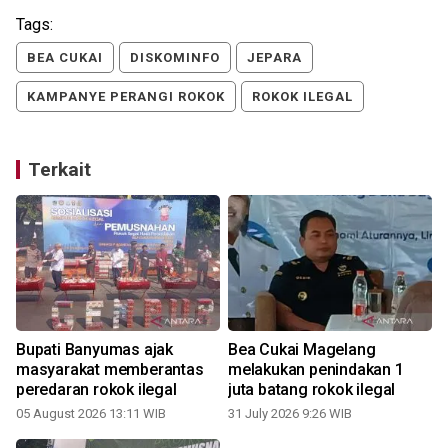
Tags:
BEA CUKAI
DISKOMINFO
JEPARA
KAMPANYE PERANGI ROKOK
ROKOK ILEGAL
Terkait
Bupati Banyumas ajak
Bea Cukai Magelang
masyarakat memberantas
melakukan penindakan 1
peredaran rokok ilegal
juta batang rokok ilegal
05 August 2026 13:11 WIB
31 July 2026 9:26 WIB
0