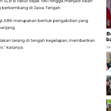
SLB B Yakut sejak 1961 hingga menjadi salah
ng berkembang di Jawa Tengah.
agi ABK merupakan bentuk pengabdian yang
 panjang.
B
b
lakan terang di tengah kegelapan, memberikan
,” katanya.
06