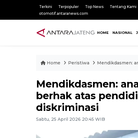
Terkini
Terpopuler
Top News
Tentang Kami
otomotif.antaranews.com
HOME
NASIONAL
Home
Peristiwa
Mendikdasmen: an
Mendikdasmen: ana
berhak atas pendid
diskriminasi
Sabtu, 25 April 2026 20:45 WIB