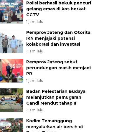
Polisi berhasil bekuk pencuri
gelang emas di kos berkat
CCTV
1 jam lalu
Pemprov Jateng dan Otorita
IKN menjajaki potensi
kolaborasi dan investasi
1 jam lalu
Pemprov Jateng sebut
perundungan masih menjadi
PR
1 jam lalu
Badan Pelestarian Budaya
melanjutkan pemugaran
Candi Mendut tahap II
1 jam lalu
Kodim Temanggung
menyalurkan air bersih di