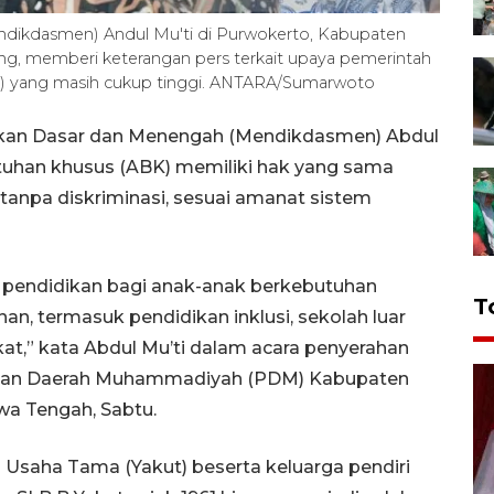
dikdasmen) Andul Mu'ti di Purwokerto, Kabupaten
ng, memberi keterangan pers terkait upaya pemerintah
S) yang masih cukup tinggi. ANTARA/Sumarwoto
ikan Dasar dan Menengah (Mendikdasmen) Abdul
uhan khusus (ABK) memiliki hak yang sama
anpa diskriminasi, sesuai amanat sistem
pendidikan bagi anak-anak berkebutuhan
T
an, termasuk pendidikan inklusi, sekolah luar
at,” kata Abdul Mu’ti dalam acara penyerahan
inan Daerah Muhammadiyah (PDM) Kabupaten
a Tengah, Sabtu.
 Usaha Tama (Yakut) beserta keluarga pendiri