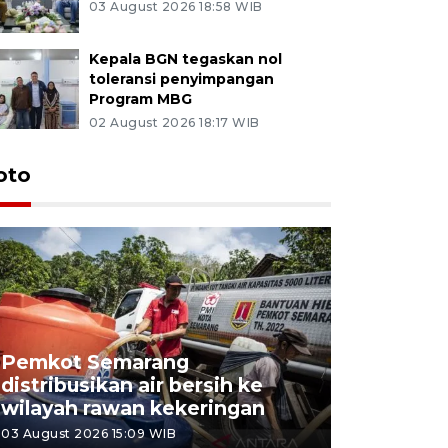
03 August 2026 18:58 WIB
Kepala BGN tegaskan nol
toleransi penyimpangan
Program MBG
02 August 2026 18:17 WIB
oto
Pemkot Semarang
Presiden 
distribusikan air bersih ke
cagar bu
wilayah rawan kekeringan
Semaran
03 August 2026 15:09 WIB
30 July 2026 1