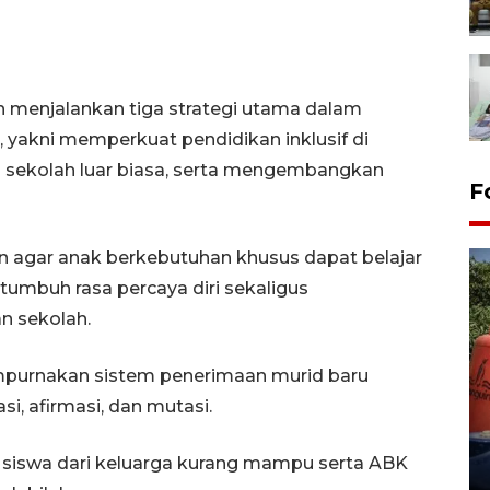
enjalankan tiga strategi utama dalam
 yakni memperkuat pendidikan inklusif di
 sekolah luar biasa, serta mengembangkan
F
uan agar anak berkebutuhan khusus dapat belajar
 tumbuh rasa percaya diri sekaligus
n sekolah.
empurnakan sistem penerimaan murid baru
Kemarau memuncak, air
si, afirmasi, dan mutasi.
Waduk Delingan Karanganyar
menyusut
i siswa dari keluarga kurang mampu serta ABK
27 July 2026 20:07 WIB