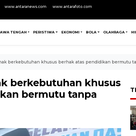
www.antaranews.com
www.antarafoto.com
JAWA TENGAH
PERISTIWA
EKONOMI
BOLA
OLAHRAGA
H
ak berkebutuhan khusus berhak atas pendidikan bermutu ta
k berkebutuhan khusus
T
ikan bermutu tanpa