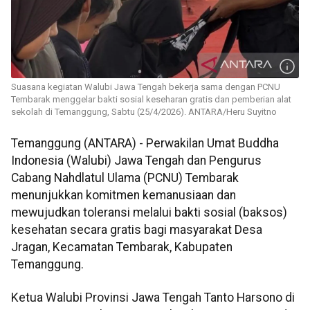
Suasana kegiatan Walubi Jawa Tengah bekerja sama dengan PCNU
Tembarak menggelar bakti sosial keseharan gratis dan pemberian alat
sekolah di Temanggung, Sabtu (25/4/2026). ANTARA/Heru Suyitno
Temanggung (ANTARA) - Perwakilan Umat Buddha
Indonesia (Walubi) Jawa Tengah dan Pengurus
Cabang Nahdlatul Ulama (PCNU) Tembarak
menunjukkan komitmen kemanusiaan dan
mewujudkan toleransi melalui bakti sosial (baksos)
kesehatan secara gratis bagi masyarakat Desa
Jragan, Kecamatan Tembarak, Kabupaten
Temanggung.
Ketua Walubi Provinsi Jawa Tengah Tanto Harsono di