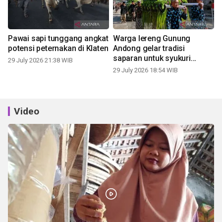
Pawai sapi tunggang angkat
Warga lereng Gunung
potensi peternakan di Klaten
Andong gelar tradisi
saparan untuk syukuri
29 July 2026 21:38 WIB
panen
29 July 2026 18:54 WIB
Video