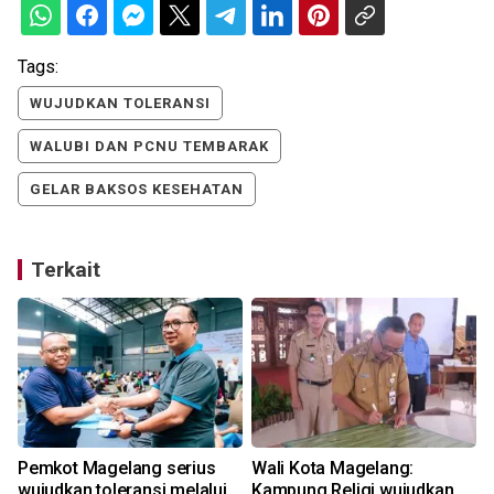
Tags:
WUJUDKAN TOLERANSI
WALUBI DAN PCNU TEMBARAK
GELAR BAKSOS KESEHATAN
Terkait
Pemkot Magelang serius
Wali Kota Magelang:
wujudkan toleransi melalui
Kampung Religi wujudkan