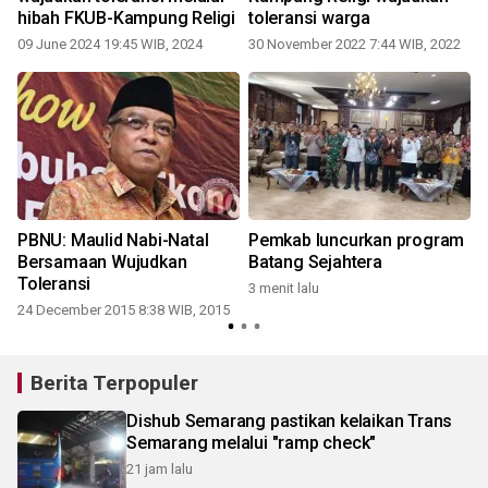
hibah FKUB-Kampung Religi
toleransi warga
09 June 2024 19:45 WIB, 2024
30 November 2022 7:44 WIB, 2022
2
PBNU: Maulid Nabi-Natal
Pemkab luncurkan program
Bersamaan Wujudkan
Batang Sejahtera
Toleransi
3 menit lalu
3
24 December 2015 8:38 WIB, 2015
Berita Terpopuler
Dishub Semarang pastikan kelaikan Trans
Semarang melalui "ramp check"
21 jam lalu