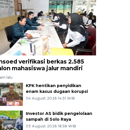
nsoed verifikasi berkas 2.585
alon mahasiswa jalur mandiri
jam lalu
KPK hentikan penyidikan
enam kasus dugaan korupsi
04 August 2026 14:51 WIB
Investor AS bidik pengelolaan
sampah di Solo Raya
03 August 2026 18:58 WIB