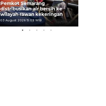
Pemkot Semarang
Presiden 
distribusikan air bersih ke
cagar bu
wilayah rawan kekeringan
Semaran
03 August 2026 15:09 WIB
30 July 2026 1