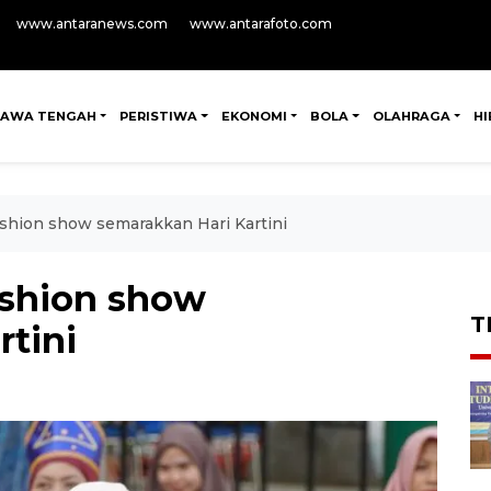
www.antaranews.com
www.antarafoto.com
JAWA TENGAH
PERISTIWA
EKONOMI
BOLA
OLAHRAGA
H
shion show semarakkan Hari Kartini
ashion show
T
rtini