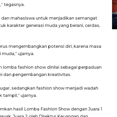
Kemarau memuncak, air
,” tegasnya.
Waduk Delingan Karanganyar
menyusut
ka dan mahasiswa untuk menjadikan semangat
27 July 2026 20:07 WIB
uk karakter generasi muda yang berani, cerdas,
terus mengembangkan potensi diri, karena masa
 muda,” ujarnya.
n lomba fashion show dinilai sebagai perpaduan
i dan pengembangan kreativitas.
gar, sedangkan fashion show menjadi wadah
 tampil,” ujarnya.
mkan hasil Lomba Fashion Show dengan Juara 1
ayak, Juara 2 oleh Direktur Keuangan dan