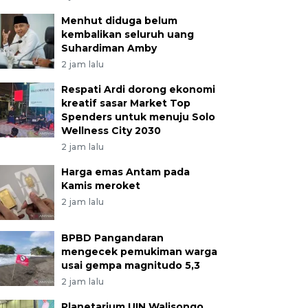
Menhut diduga belum
kembalikan seluruh uang
Suhardiman Amby
2 jam lalu
Respati Ardi dorong ekonomi
kreatif sasar Market Top
Spenders untuk menuju Solo
Wellness City 2030
2 jam lalu
Harga emas Antam pada
Kamis meroket
2 jam lalu
BPBD Pangandaran
mengecek pemukiman warga
usai gempa magnitudo 5,3
2 jam lalu
Planetarium UIN Walisongo