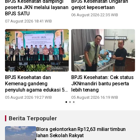
BPJS Kesehatan dampingi
BPJS Kesehatan Ungaran
peserta JKN melalui layanan
genjot kepesertaan
n
BPJS SATU
06 August 2026 22:35 WIB
07 August 2026 18:41 WIB
BPJS Kesehatan dan
BPJS Kesehatan: Cek status
Kemenag gandeng
JKNmandiri bantu peserta
penyuluh agama edukasi 50
lebih tenang
juta peserta nonaktif
05 August 2026 19:27 WIB
05 August 2026 16:19 WIB
Berita Terpopuler
Blora gelontorkan Rp12,63 miliar timbun
lahan Sekolah Rakyat