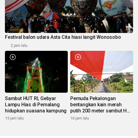
Festival balon udara Asta Cita hiasi langit Wonosobo
2 jam lalu
Sambut HUT RI, Gebyar
Pemuda Pekalongan
Lampu Hias di Pemalang
bentangkan kain merah
hidupkan suasana kampung
putih 200 meter sambut HUT
RI
15 jam lalu
16 jam lalu