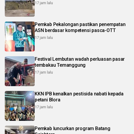
17 jam lalu
Pemkab Pekalongan pastikan penempatan
ASN berdasar kompetensi pasca-OTT
17 jam lalu
Festival Lembutan wadah perluasan pasar
tembakau Temanggung
17 jam lalu
KKN IPB kenalkan pestisida nabati kepada
petani Blora
17 jam lalu
Pemkab luncurkan program Batang