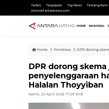
Terkini
Terpopuler
Top News
Tentang Kami
otomotif.antaranews.com
HOME
NASIONAL
Home
Peristiwa
DPR dorong skema
DPR dorong skema 
penyelenggaraan ha
Halalan Thoyyiban
Kamis, 23 April 2026 17:29 WIB