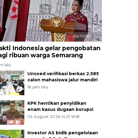
akti Indonesia gelar pengobatan
agi ribuan warga Semarang
am lalu
Unsoed verifikasi berkas 2.585
calon mahasiswa jalur mandiri
18 jam lalu
KPK hentikan penyidikan
enam kasus dugaan korupsi
04 August 2026 14:51 WIB
Investor AS bidik pengelolaan