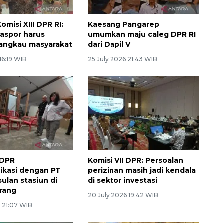
misi XIII DPR RI:
Kaesang Pangarep
aspor harus
umumkan maju caleg DPR RI
angkau masyarakat
dari Dapil V
 16:19 WIB
25 July 2026 21:43 WIB
 DPR
Komisi VII DPR: Persoalan
ikasi dengan PT
perizinan masih jadi kendala
sulan stasiun di
di sektor investasi
rang
20 July 2026 19:42 WIB
6 21:07 WIB