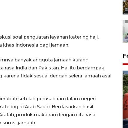
kusi soal penguatan layanan katering haji,
 khas Indonesia bagi jamaah.
F
umnya banyak anggota jamaah kurang
 rasa India dan Pakistan. Hal itu berdampak
karena tidak sesuai dengan selera jamaah asal
i berubah setelah perusahaan dalam negeri
katering di Arab Saudi. Berdasarkan hasil
Kemarau memuncak, air
Arafah, produk makanan dengan cita rasa
Waduk Delingan Karanganyar
menyusut
onsumsi jamaah.