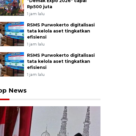
"Demak Expo 2026" capai
Rp500 juta
1 jam lalu
RSMS Purwokerto digitalisasi
tata kelola aset tingkatkan
efisiensi
1 jam lalu
RSMS Purwokerto digitalisasi
tata kelola aset tingkatkan
efisiensi
1 jam lalu
op News