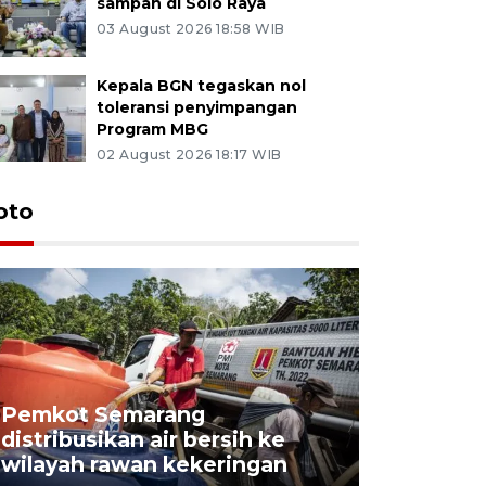
sampah di Solo Raya
03 August 2026 18:58 WIB
Kepala BGN tegaskan nol
toleransi penyimpangan
Program MBG
02 August 2026 18:17 WIB
oto
Pemkot Semarang
Presiden 
distribusikan air bersih ke
cagar bu
wilayah rawan kekeringan
Semaran