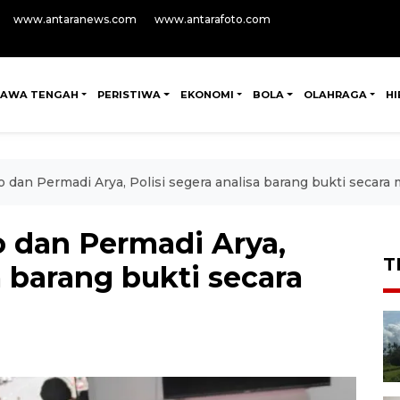
www.antaranews.com
www.antarafoto.com
JAWA TENGAH
PERISTIWA
EKONOMI
BOLA
OLAHRAGA
H
dan Permadi Arya, Polisi segera analisa barang bukti secar
 dan Permadi Arya,
T
a barang bukti secara