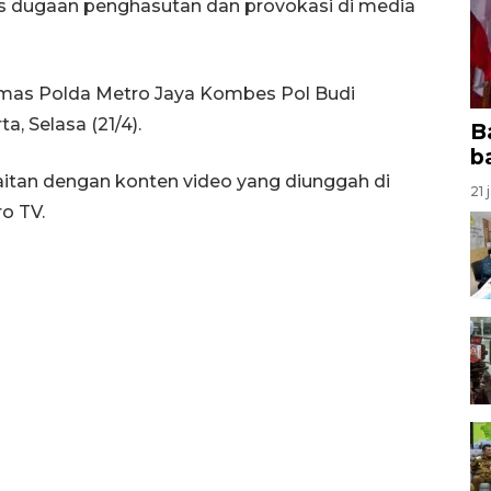
s dugaan penghasutan dan provokasi di media
Humas Polda Metro Jaya Kombes Pol Budi
, Selasa (21/4).
B
b
itan dengan konten video yang diunggah di
21 
o TV.