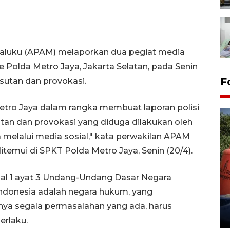
 Maluku (APAM) melaporkan dua pegiat media
 Polda Metro Jaya, Jakarta Selatan, pada Senin
F
sutan dan provokasi.
Metro Jaya dalam rangka membuat laporan polisi
tan dan provokasi yang diduga dilakukan oleh
melalui media sosial," kata perwakilan APAM
itemui di SPKT Polda Metro Jaya, Senin (20/4).
Kemarau memuncak, air
al 1 ayat 3 Undang-Undang Dasar Negara
Waduk Delingan Karanganyar
Indonesia adalah negara hukum, yang
menyusut
a segala permasalahan yang ada, harus
27 July 2026 20:07 WIB
erlaku.