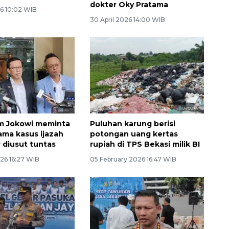
dokter Oky Pratama
6 10:02 WIB
30 April 2026 14:00 WIB
m Jokowi meminta
Puluhan karung berisi
ama kasus ijazah
potongan uang kertas
r diusut tuntas
rupiah di TPS Bekasi milik BI
26 16:27 WIB
05 February 2026 16:47 WIB