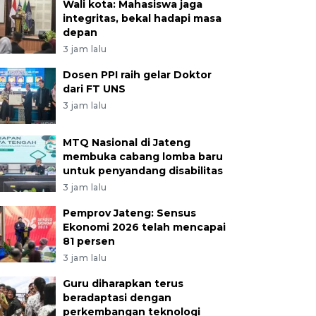
Wali kota: Mahasiswa jaga
integritas, bekal hadapi masa
depan
3 jam lalu
Dosen PPI raih gelar Doktor
dari FT UNS
3 jam lalu
MTQ Nasional di Jateng
membuka cabang lomba baru
untuk penyandang disabilitas
3 jam lalu
Pemprov Jateng: Sensus
Ekonomi 2026 telah mencapai
81 persen
3 jam lalu
Guru diharapkan terus
beradaptasi dengan
perkembangan teknologi