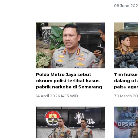
dan dokter Tifa ke Polda
08 June 202
22 June 2026 9:26 WIB
Polda Metro Jaya sebut
Tim huku
oknum polisi terlibat kasus
dalang ut
pabrik narkoba di Semarang
palsu aga
14 April 2026 14:13 WIB
30 March 20