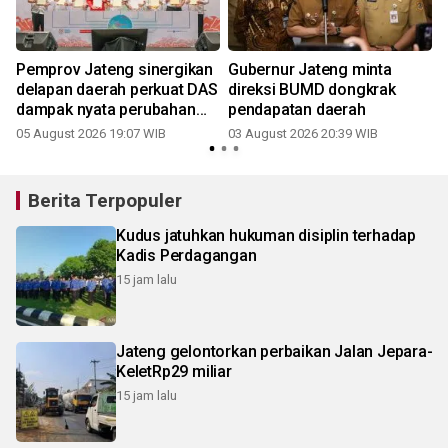
Pemprov Jateng sinergikan
Gubernur Jateng minta
i
delapan daerah perkuat DAS
direksi BUMD dongkrak
dampak nyata perubahan
pendapatan daerah
iklim
05 August 2026 19:07 WIB
03 August 2026 20:39 WIB
3
Berita Terpopuler
Kudus jatuhkan hukuman disiplin terhadap
Kadis Perdagangan
15 jam lalu
Jateng gelontorkan perbaikan Jalan Jepara-
KeletRp29 miliar
15 jam lalu