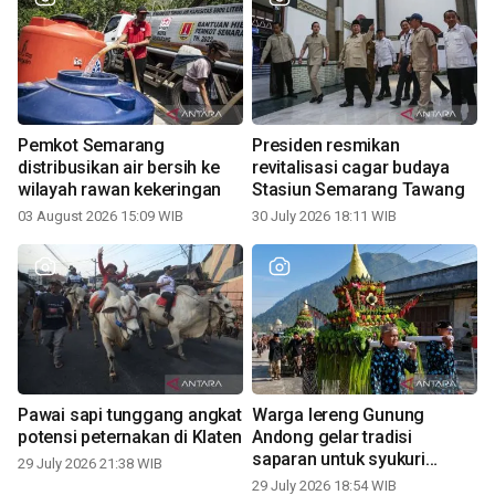
Pemkot Semarang
Presiden resmikan
distribusikan air bersih ke
revitalisasi cagar budaya
wilayah rawan kekeringan
Stasiun Semarang Tawang
03 August 2026 15:09 WIB
30 July 2026 18:11 WIB
Pawai sapi tunggang angkat
Warga lereng Gunung
potensi peternakan di Klaten
Andong gelar tradisi
saparan untuk syukuri
29 July 2026 21:38 WIB
panen
29 July 2026 18:54 WIB