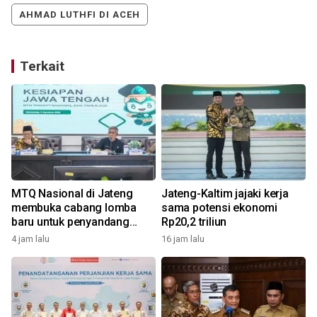
AHMAD LUTHFI DI ACEH
Terkait
MTQ Nasional di Jateng
Jateng-Kaltim jajaki kerja
membuka cabang lomba
sama potensi ekonomi
baru untuk penyandang
Rp20,2 triliun
disabilitas
4 jam lalu
16 jam lalu