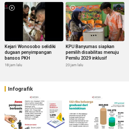
Kejari Wonosobo selidiki
KPU Banyumas siapkan
dugaan penyimpangan
pemilih disabilitas menuju
bansos PKH
Pemilu 2029 inklusif
18 jam lalu
20 jam lalu
Infografik