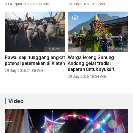
03 August 2026 15:09 WIB
30 July 2026 18:11 WIB
Pawai sapi tunggang angkat
Warga lereng Gunung
potensi peternakan di Klaten
Andong gelar tradisi
saparan untuk syukuri
29 July 2026 21:38 WIB
panen
29 July 2026 18:54 WIB
Video