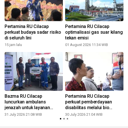
Pertamina RU Cilacap
Pertamina RU Cilacap
perkuat budaya sadar risiko
optimalisasi gas suar kilang
di seluruh lini
tekan emisi
15 jam lalu
01 August 2026 11:34 WIB
2
r
Bazma RU Cilacap
Pertamina RU Cilacap
luncurkan ambulans
perkuat pemberdayaan
jenazah untuk layanan
disabilitas melalui bio
sosial
leather
31 July 2026 21:08 WIB
30 July 2026 21:04 WIB
1