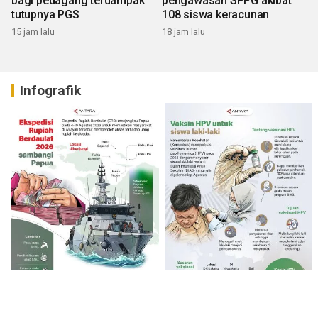
bagi pedagang terdampak
pengawasan SPPG akibat
tutupnya PGS
108 siswa keracunan
15 jam lalu
18 jam lalu
Infografik