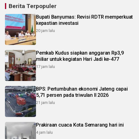
Berita Terpopuler
Bupati Banyumas: Revisi RDTR memperkuat
kepastian investasi
20 jam lalu
Pemkab Kudus siapkan anggaran Rp3,9
miliar untuk kegiatan Hari Jadi ke-477
17 jam lalu
BPS: Pertumbuhan ekonomi Jateng capai
5,71 persen pada triwulan II 2026
21 jam lalu
Prakiraan cuaca Kota Semarang hari ini
4 jam lalu