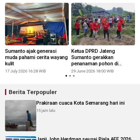
Sumanto ajak generasi
Ketua DPRD Jateng
muda pahami cerita wayang
Sumanto gerakkan
kulit
penanaman pohon di
Girilayu, antisipasi krisis air
17 July 2026 16:28 WIB
29 June 2026 18:00 WIB
saat kemarau
Berita Terpopuler
Prakiraan cuaca Kota Semarang hari ini
15 jam lalu
Janji John Herdman seusai Piala AFF 2026