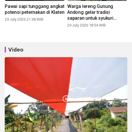
Pawai sapi tunggang angkat
Warga lereng Gunung
potensi peternakan di Klaten
Andong gelar tradisi
saparan untuk syukuri
29 July 2026 21:38 WIB
panen
29 July 2026 18:54 WIB
Video