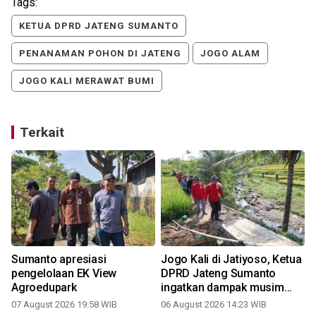
Tags:
KETUA DPRD JATENG SUMANTO
PENANAMAN POHON DI JATENG
JOGO ALAM
JOGO KALI MERAWAT BUMI
Terkait
Sumanto apresiasi
Jogo Kali di Jatiyoso, Ketua
pengelolaan EK View
DPRD Jateng Sumanto
Agroedupark
ingatkan dampak musim
kemarau panjang
07 August 2026 19:58 WIB
06 August 2026 14:23 WIB