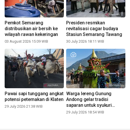
Pemkot Semarang
Presiden resmikan
distribusikan air bersih ke
revitalisasi cagar budaya
wilayah rawan kekeringan
Stasiun Semarang Tawang
03 August 2026 15:09 WIB
30 July 2026 18:11 WIB
Pawai sapi tunggang angkat
Warga lereng Gunung
potensi peternakan di Klaten
Andong gelar tradisi
saparan untuk syukuri
29 July 2026 21:38 WIB
panen
29 July 2026 18:54 WIB