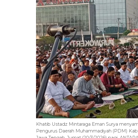
Khatib Ustadz Mintaraga Eman Surya menyamp
Pengurus Daerah Muhammadiyah (PDM) Kabup
Jawa Tengah, Jumat (20/3/2026) pagi. ANTA