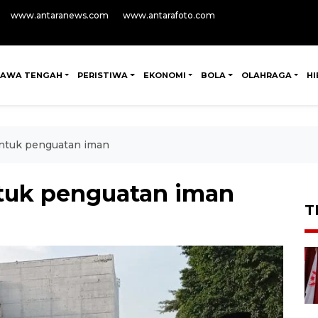
www.antaranews.com
www.antarafoto.com
JAWA TENGAH
PERISTIWA
EKONOMI
BOLA
OLAHRAGA
H
 untuk penguatan iman
ntuk penguatan iman
T