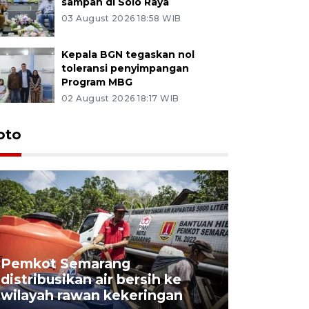
sampah di Solo Raya
03 August 2026 18:58 WIB
Kepala BGN tegaskan nol
toleransi penyimpangan
Program MBG
02 August 2026 18:17 WIB
oto
Pemkot Semarang
Presiden 
distribusikan air bersih ke
cagar bu
wilayah rawan kekeringan
Semaran