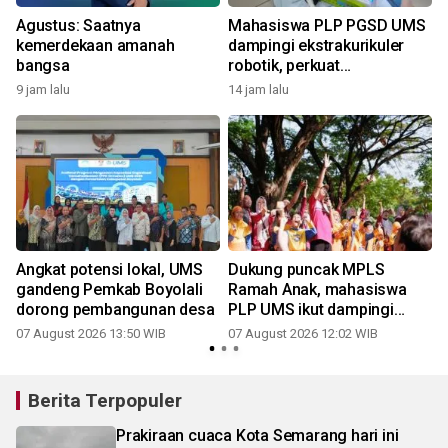
Agustus: Saatnya
Mahasiswa PLP PGSD UMS
u
kemerdekaan amanah
dampingi ekstrakurikuler
bangsa
robotik, perkuat
pembelajaran STEM
9 jam lalu
14 jam lalu
,
Angkat potensi lokal, UMS
Dukung puncak MPLS
gandeng Pemkab Boyolali
Ramah Anak, mahasiswa
dorong pembangunan desa
PLP UMS ikut dampingi
keceriaan siswa di Taman
07 August 2026 13:50 WIB
07 August 2026 12:02 WIB
Balekambang
Berita Terpopuler
Prakiraan cuaca Kota Semarang hari ini