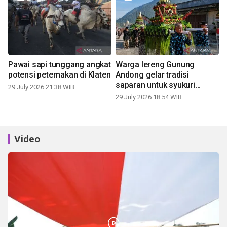
Pawai sapi tunggang angkat
Warga lereng Gunung
potensi peternakan di Klaten
Andong gelar tradisi
saparan untuk syukuri
29 July 2026 21:38 WIB
panen
29 July 2026 18:54 WIB
Video