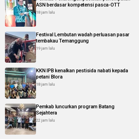
ASN berdasar kompetensi pasca-OTT
18 jam lalu
Festival Lembutan wadah perluasan pasar
tembakau Temanggung
19 jam lalu
KKN IPB kenalkan pestisida nabati kepada
petani Blora
18 jam lalu
Pemkab luncurkan program Batang
Sejahtera
22 jam lalu