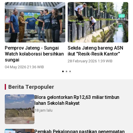
Pemprov Jateng - Sungai
Sekda Jateng bareng ASN
Watch kolaborasi bersihkan
ikut "Resik-Resik Kantor"
sungai
28 February 2026 1:39 WIB
04 May 2026 21:36 WIB
2
Berita Terpopuler
Blora gelontorkan Rp12,63 miliar timbun
lahan Sekolah Rakyat
18 jam lalu
Pemkab Pekalongan pastikan penempatan