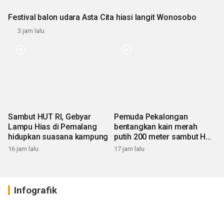
Festival balon udara Asta Cita hiasi langit Wonosobo
3 jam lalu
Sambut HUT RI, Gebyar
Pemuda Pekalongan
Lampu Hias di Pemalang
bentangkan kain merah
hidupkan suasana kampung
putih 200 meter sambut HUT
RI
16 jam lalu
17 jam lalu
Infografik