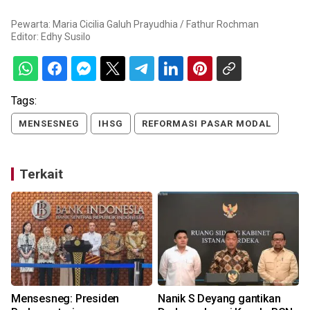
Pewarta: Maria Cicilia Galuh Prayudhia / Fathur Rochman
Editor:
Edhy Susilo
Tags:
MENSESNEG
IHSG
REFORMASI PASAR MODAL
Terkait
i
Mensesneg: Presiden
Nanik S Deyang gantikan