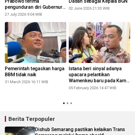
Prabowo terima
Dadan sebagai Kepala BGN
pengunduran diri Gubernur
02 June 2026 21:33 WIB
BI
27 July 2026 9:04 WIB
Pemerintah tegaskan harga
Istana beri sinyal adanya
BBM tidak naik
upacara pelantikan
Wamenkeu baru pada Kamis
31 March 2026 16:11 WIB
sore
05 February 2026 14:47 WIB
Berita Terpopuler
Dishub Semarang pastikan kelaikan Trans