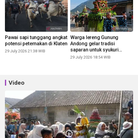
Pawai sapi tunggang angkat
Warga lereng Gunung
potensi peternakan di Klaten
Andong gelar tradisi
saparan untuk syukuri
29 July 2026 21:38 WIB
panen
29 July 2026 18:54 WIB
Video