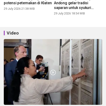
potensi peternakan di Klaten
Andong gelar tradisi
saparan untuk syukuri
29 July 2026 21:38 WIB
panen
29 July 2026 18:54 WIB
Video