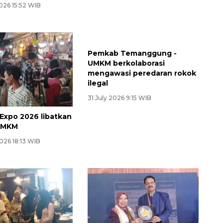
026 15:52 WIB
Pemkab Temanggung -
UMKM berkolaborasi
mengawasi peredaran rokok
ilegal
31 July 2026 9:15 WIB
xpo 2026 libatkan
UMKM
026 18:13 WIB