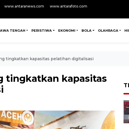
www.antaranews.com
www.antarafoto.com
JAWA TENGAH
PERISTIWA
EKONOMI
BOLA
OLAHRAGA
H
ingkatkan kapasitas pelatihan digitalisasi
tingkatkan kapasitas
T
i