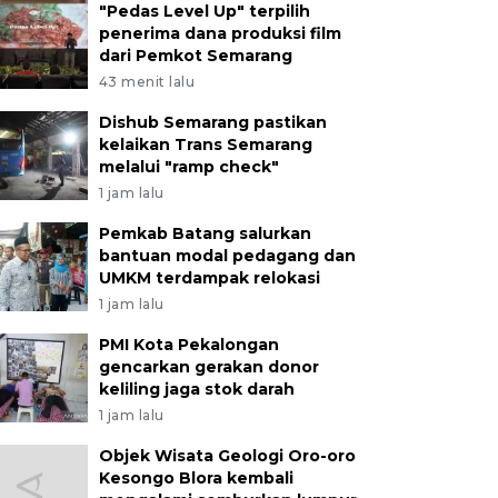
"Pedas Level Up" terpilih
penerima dana produksi film
dari Pemkot Semarang
43 menit lalu
Dishub Semarang pastikan
kelaikan Trans Semarang
melalui "ramp check"
1 jam lalu
Pemkab Batang salurkan
bantuan modal pedagang dan
UMKM terdampak relokasi
1 jam lalu
PMI Kota Pekalongan
gencarkan gerakan donor
keliling jaga stok darah
1 jam lalu
Objek Wisata Geologi Oro-oro
Kesongo Blora kembali