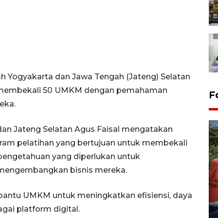
ayah Yogyakarta dan Jawa Tengah (Jateng) Selatan
, membekali 50 UMKM dengan pemahaman
F
eka.
dan Jateng Selatan Agus Faisal mengatakan
gram pelatihan yang bertujuan untuk membekali
pengetahuan yang diperlukan untuk
 mengembangkan bisnis mereka.
Kemarau memuncak, air
bantu UMKM untuk meningkatkan efisiensi, daya
Waduk Delingan Karanganyar
menyusut
gai platform digital.