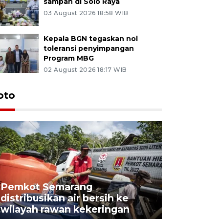
sampah di Solo Raya
03 August 2026 18:58 WIB
Kepala BGN tegaskan nol
toleransi penyimpangan
Program MBG
02 August 2026 18:17 WIB
oto
Pemkot Semarang
Presiden 
distribusikan air bersih ke
cagar bu
wilayah rawan kekeringan
Semaran