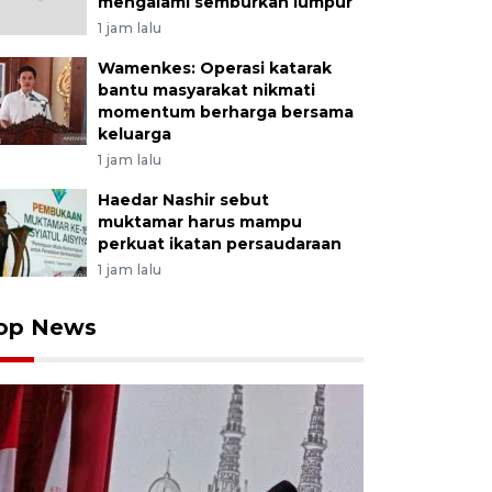
mengalami semburkan lumpur
1 jam lalu
Wamenkes: Operasi katarak
bantu masyarakat nikmati
momentum berharga bersama
keluarga
1 jam lalu
Haedar Nashir sebut
muktamar harus mampu
perkuat ikatan persaudaraan
1 jam lalu
op News