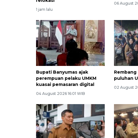
relokasi
06 August 2
1 jam lalu
Bupati Banyumas ajak
Rembang E
perempuan pelaku UMKM
puluhan 
kuasai pemasaran digital
02 August 2
04 August 2026 16:01 WIB