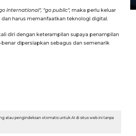
27 July 2026 20:07 WIB
go international", "go public",
maka perlu keluar
 dan harus memanfaatkan teknologi digital.
li diri dengan keterampilan supaya penampilan
r-benar dipersiapkan sebagus dan semenarik
g atau pengindeksan otomatis untuk AI di situs web ini tanpa