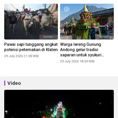
Pawai sapi tunggang angkat
Warga lereng Gunung
potensi peternakan di Klaten
Andong gelar tradisi
saparan untuk syukuri
29 July 2026 21:38 WIB
panen
29 July 2026 18:54 WIB
Video