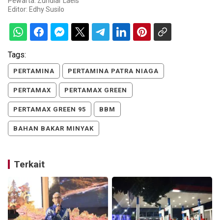
Pewarta: Zuhdiar Laeis
Editor:
Edhy Susilo
Tags:
PERTAMINA
PERTAMINA PATRA NIAGA
PERTAMAX
PERTAMAX GREEN
PERTAMAX GREEN 95
BBM
BAHAN BAKAR MINYAK
Terkait