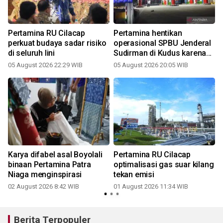
Pertamina RU Cilacap
Pertamina hentikan
perkuat budaya sadar risiko
operasional SPBU Jenderal
di seluruh lini
Sudirman di Kudus karena
belum penuhi SOP
05 August 2026 22:29 WIB
05 August 2026 20:05 WIB
Karya difabel asal Boyolali
Pertamina RU Cilacap
binaan Pertamina Patra
optimalisasi gas suar kilang
Niaga menginspirasi
tekan emisi
02 August 2026 8:42 WIB
01 August 2026 11:34 WIB
3
Berita Terpopuler