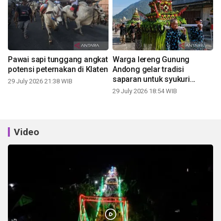
Pawai sapi tunggang angkat
Warga lereng Gunung
potensi peternakan di Klaten
Andong gelar tradisi
saparan untuk syukuri
29 July 2026 21:38 WIB
panen
29 July 2026 18:54 WIB
Video