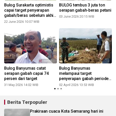
Bulog Surakarta optimistis
BULOG tembus 3 juta ton
capai target penyerapan
serapan gabah-beras petani
gabah/beras sebelum akhir
03 June 2026 20:15 WIB
tahun
22 June 2026 10:07 WIB
Bulog Banyumas catat
Bulog Banyumas
serapan gabah capai 74
melampaui target
persen dari target
penyerapan gabah periode
Januari-Maret
31 May 2026 14:02 WIB
02 April 2026 13:53 WIB
Berita Terpopuler
Prakiraan cuaca Kota Semarang hari ini