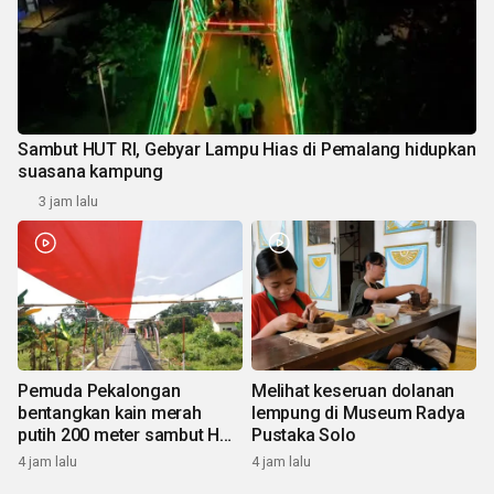
Sambut HUT RI, Gebyar Lampu Hias di Pemalang hidupkan
suasana kampung
3 jam lalu
Pemuda Pekalongan
Melihat keseruan dolanan
bentangkan kain merah
lempung di Museum Radya
putih 200 meter sambut HUT
Pustaka Solo
RI
4 jam lalu
4 jam lalu