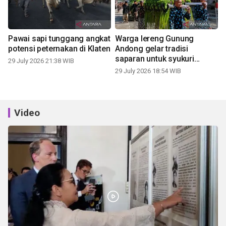
Pawai sapi tunggang angkat
Warga lereng Gunung
potensi peternakan di Klaten
Andong gelar tradisi
saparan untuk syukuri
29 July 2026 21:38 WIB
panen
29 July 2026 18:54 WIB
Video