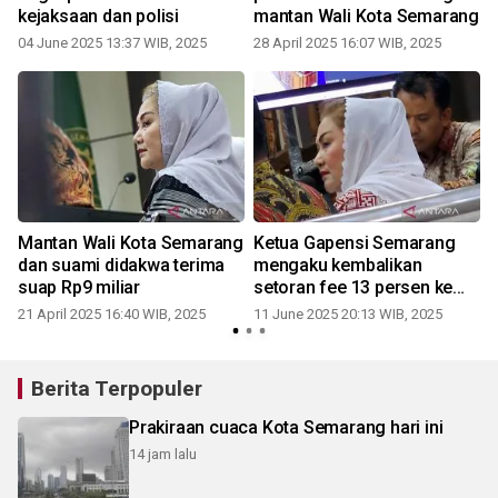
kejaksaan dan polisi
mantan Wali Kota Semarang
4
04 June 2025 13:37 WIB, 2025
28 April 2025 16:07 WIB, 2025
Mantan Wali Kota Semarang
Ketua Gapensi Semarang
dan suami didakwa terima
mengaku kembalikan
suap Rp9 miliar
setoran fee 13 persen ke
kas daerah
21 April 2025 16:40 WIB, 2025
11 June 2025 20:13 WIB, 2025
4
Berita Terpopuler
Prakiraan cuaca Kota Semarang hari ini
14 jam lalu