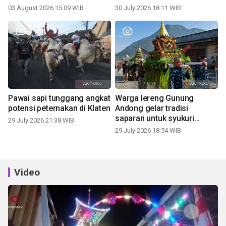
03 August 2026 15:09 WIB
30 July 2026 18:11 WIB
Pawai sapi tunggang angkat
Warga lereng Gunung
potensi peternakan di Klaten
Andong gelar tradisi
saparan untuk syukuri
29 July 2026 21:38 WIB
panen
29 July 2026 18:54 WIB
Video