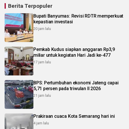
Berita Terpopuler
Bupati Banyumas: Revisi RDTR memperkuat
kepastian investasi
20 jam lalu
Pemkab Kudus siapkan anggaran Rp3,9
miliar untuk kegiatan Hari Jadi ke-477
17 jam lalu
BPS: Pertumbuhan ekonomi Jateng capai
5,71 persen pada triwulan II 2026
21 jam lalu
Prakiraan cuaca Kota Semarang hari ini
4 jam lalu