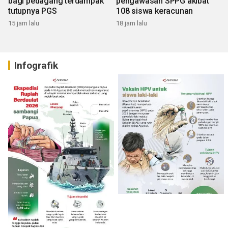
bagi pedagang terdampak
pengawasan SPPG akibat
tutupnya PGS
108 siswa keracunan
15 jam lalu
18 jam lalu
Infografik