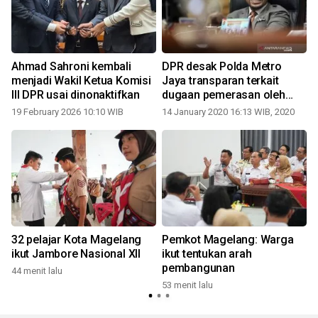
Ahmad Sahroni kembali
DPR desak Polda Metro
menjadi Wakil Ketua Komisi
Jaya transparan terkait
III DPR usai dinonaktifkan
dugaan pemerasan oleh
oknum Polisi
19 February 2026 10:10 WIB
14 January 2020 16:13 WIB, 2020
1
32 pelajar Kota Magelang
Pemkot Magelang: Warga
n
ikut Jambore Nasional XII
ikut tentukan arah
pembangunan
44 menit lalu
53 menit lalu
1