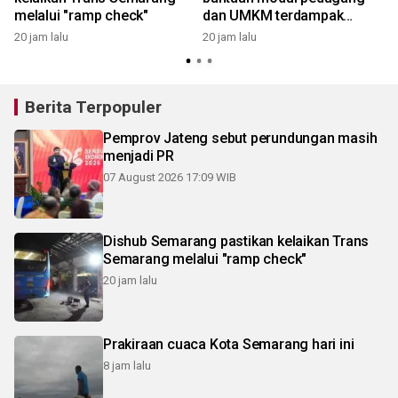
melalui "ramp check"
dan UMKM terdampak
relokasi
20 jam lalu
20 jam lalu
2
Berita Terpopuler
Pemprov Jateng sebut perundungan masih
menjadi PR
07 August 2026 17:09 WIB
Dishub Semarang pastikan kelaikan Trans
Semarang melalui "ramp check"
20 jam lalu
Prakiraan cuaca Kota Semarang hari ini
8 jam lalu