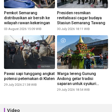
Pemkot Semarang
Presiden resmikan
distribusikan air bersih ke
revitalisasi cagar budaya
wilayah rawan kekeringan
Stasiun Semarang Tawang
03 August 2026 15:09 WIB
30 July 2026 18:11 WIB
Pawai sapi tunggang angkat
Warga lereng Gunung
potensi peternakan di Klaten
Andong gelar tradisi
saparan untuk syukuri
29 July 2026 21:38 WIB
panen
29 July 2026 18:54 WIB
Video