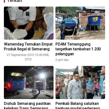
Terkait
Wamendag Temukan Empat
PDAM Temanggung
Produk Ilegal di Semarang
targetkan tambahan 1.200
pelanggan
27 September 2012 15:49 WIB,
2012
2 jam lalu
2
Dishub Semarang pastikan
Pemkab Batang salurkan
kelaikan Trans Semarang
bantuan modal pedagang