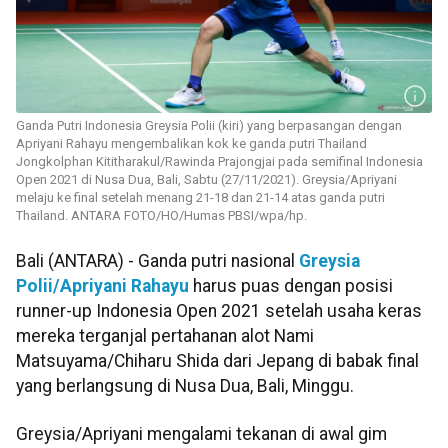
Ganda Putri Indonesia Greysia Polii (kiri) yang berpasangan dengan
Apriyani Rahayu mengembalikan kok ke ganda putri Thailand
Jongkolphan Kititharakul/Rawinda Prajongjai pada semifinal Indonesia
Open 2021 di Nusa Dua, Bali, Sabtu (27/11/2021). Greysia/Apriyani
melaju ke final setelah menang 21-18 dan 21-14 atas ganda putri
Thailand. ANTARA FOTO/HO/Humas PBSI/wpa/hp.
Bali (ANTARA) - Ganda putri nasional
Greysia
Polii/Apriyani Rahayu
harus puas dengan posisi
runner-up Indonesia Open 2021 setelah usaha keras
mereka terganjal pertahanan alot Nami
Matsuyama/Chiharu Shida dari Jepang di babak final
yang berlangsung di Nusa Dua, Bali, Minggu.
Greysia/Apriyani mengalami tekanan di awal gim