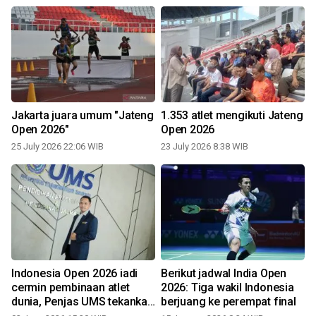
a
Jakarta juara umum "Jateng
1.353 atlet mengikuti Jateng
h
Open 2026"
Open 2026
25 July 2026 22:06 WIB
23 July 2026 8:38 WIB
6
Indonesia Open 2026 iadi
Berikut jadwal India Open
5
cermin pembinaan atlet
2026: Tiga wakil Indonesia
dunia, Penjas UMS tekankan
berjuang ke perempat final
peran Sport Science