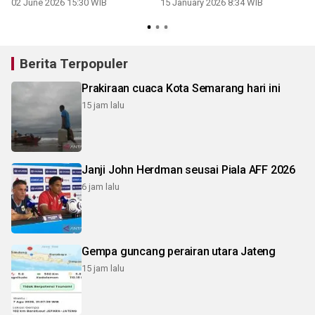
02 June 2026 15:30 WIB
15 January 2026 8:34 WIB
1
Berita Terpopuler
Prakiraan cuaca Kota Semarang hari ini
15 jam lalu
Janji John Herdman seusai Piala AFF 2026
6 jam lalu
Gempa guncang perairan utara Jateng
15 jam lalu