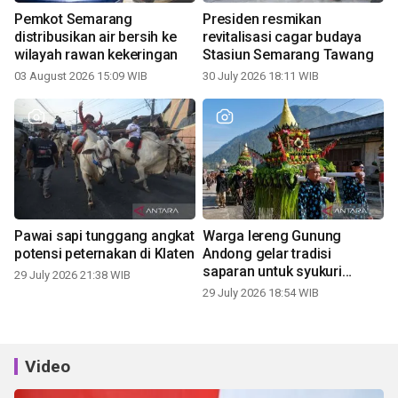
Pemkot Semarang
Presiden resmikan
distribusikan air bersih ke
revitalisasi cagar budaya
wilayah rawan kekeringan
Stasiun Semarang Tawang
03 August 2026 15:09 WIB
30 July 2026 18:11 WIB
Pawai sapi tunggang angkat
Warga lereng Gunung
potensi peternakan di Klaten
Andong gelar tradisi
saparan untuk syukuri
29 July 2026 21:38 WIB
panen
29 July 2026 18:54 WIB
Video