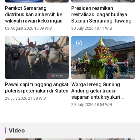
Pemkot Semarang
Presiden resmikan
distribusikan air bersih ke
revitalisasi cagar budaya
wilayah rawan kekeringan
Stasiun Semarang Tawang
03 August 2026 15:09 WIB
30 July 2026 18:11 WIB
Pawai sapi tunggang angkat
Warga lereng Gunung
potensi peternakan di Klaten
Andong gelar tradisi
saparan untuk syukuri
29 July 2026 21:38 WIB
panen
29 July 2026 18:54 WIB
Video